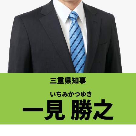
三重県知事
いちみ
かつゆき
一見 勝之