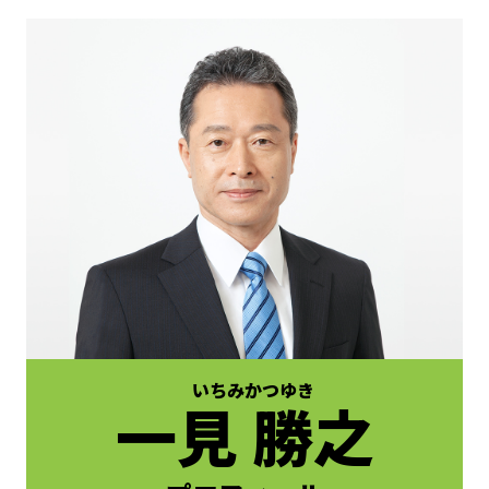
いちみ
かつゆき
一見 勝之